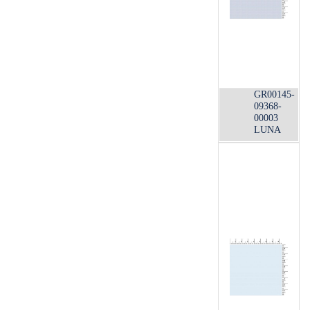
GR00145-
09368-
00003
LUNA