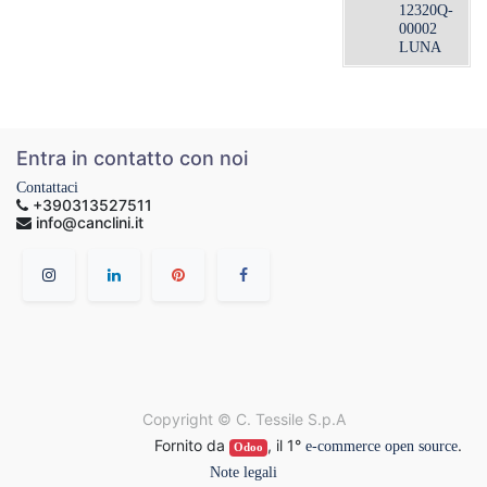
12320Q-
00002
LUNA
Entra in contatto con noi
Contattaci
+390313527511
info@canclini.it
Copyright ©
C. Tessile S.p.A
Fornito da
, il 1°
.
e-commerce open source
Odoo
Note legali