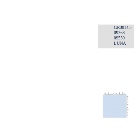
GR00145-
09368-
09550
LUNA